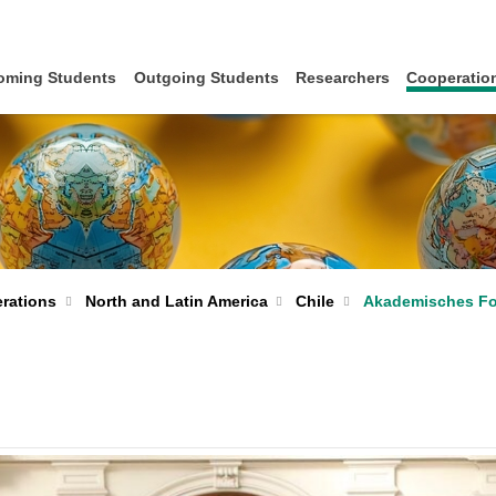
oming Students
Outgoing Students
Researchers
Cooperation
Chile
Akademisches Fo
erations
North and Latin America