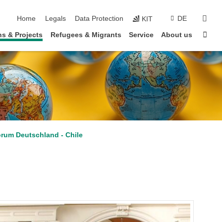
skip navigation
sear
Home
Legals
Data Protection
DE
KIT
Sta
s & Projects
Refugees & Migrants
Service
About us
rum Deutschland - Chile