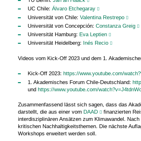
TU Berlin:
Jan an Haack
UC Chile:
Álvaro Etchegaray
Universität von Chile:
Valentina Restrepo
Universität von Concepción:
Constanza Greig
Universität Hamburg:
Eva Leptien
Universität Heidelberg:
Inés Recio
Videos vom Kick-Off 2023 und dem 1. Akademischen
Kick-Off 2023:
https://www.youtube.com/watch
1. Akademisches Forum Chile-Deutschland:
htt
und
https://www.youtube.com/watch?v=J4tdnW
Zusammenfassend lässt sich sagen, dass das Akade
darstellt, die aus einer vom
DAAD
finanzierten Re
interdisziplinären Ansätzen zum Klimawandel. Nach e
kritischen Nachhaltigkeitsthemen. Die nächste Auflag
Workshops erweitert werden soll.