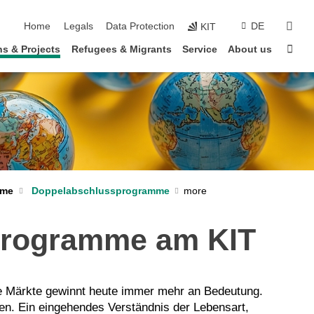
skip navigation
sear
Home
Legals
Data Protection
DE
KIT
Sta
s & Projects
Refugees & Migrants
Service
About us
mme
Doppelabschlussprogramme
programme am KIT
rte Märkte gewinnt heute immer mehr an Bedeutung.
fen. Ein eingehendes Verständnis der Lebensart,