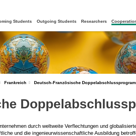
oming Students
Outgoing Students
Researchers
Cooperation
Deutsch-Französische Doppelabschlussprogra
Frankreich
sche Doppelabschluss
 Unternehmen durch weltweite Verflechtungen und globalisie
liche und die ingenieurwissenschaftliche Ausbildung betrof