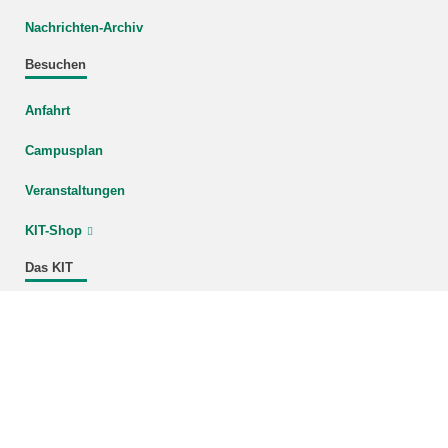
Nachrichten-Archiv
Besuchen
Anfahrt
Campusplan
Veranstaltungen
KIT-Shop
Das KIT
Studium
Forschung
Innovation
Karriere
Bildnachweis Titelbild: INTL