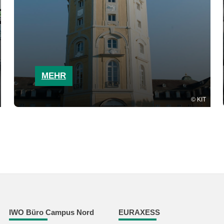
MEHR
KIT
IWO Büro Campus Nord
EURAXESS