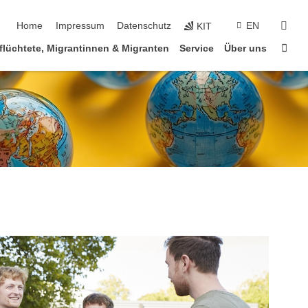
Navigation überspringen
suc
Home
Impressum
Datenschutz
EN
KIT
Star
flüchtete, Migrantinnen & Migranten
Service
Über uns