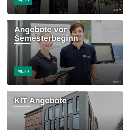
KIT
Angebote vor
Semesterbeginn
MEHR
KIT
KIT Angebote