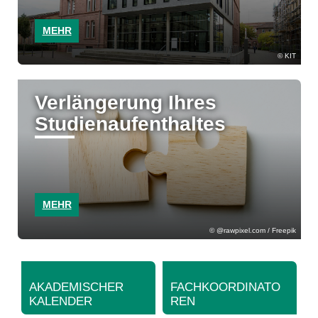
MEHR
KIT
Verlängerung Ihres
Studienaufenthaltes
MEHR
@rawpixel.com / Freepik
AKADEMISCHER
FACHKOORDINATO
KALENDER
REN