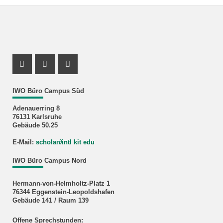
Instagram Profil
Youtube Profil
Facebook Profil
IWO Büro Campus Süd
Adenauerring 8
76131 Karlsruhe
Gebäude 50.25
E-Mail:
scholar
∂
intl kit edu
IWO Büro Campus Nord
Hermann-von-Helmholtz-Platz 1
76344 Eggenstein-Leopoldshafen
Gebäude 141 / Raum 139
Offene Sprechstunden: