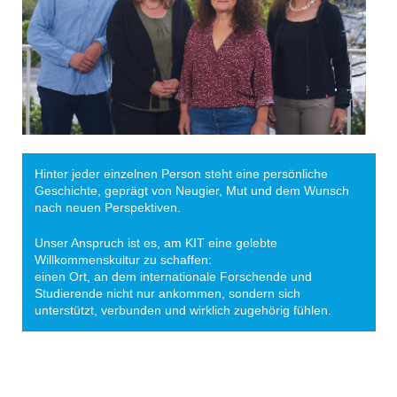
Hinter jeder einzelnen Person steht eine persönliche
Geschichte, geprägt von Neugier, Mut und dem Wunsch
nach neuen Perspektiven.
Unser Anspruch ist es, am KIT eine gelebte
Willkommenskultur zu schaffen:
einen Ort, an dem internationale Forschende und
Studierende nicht nur ankommen, sondern sich
unterstützt, verbunden und wirklich zugehörig fühlen.