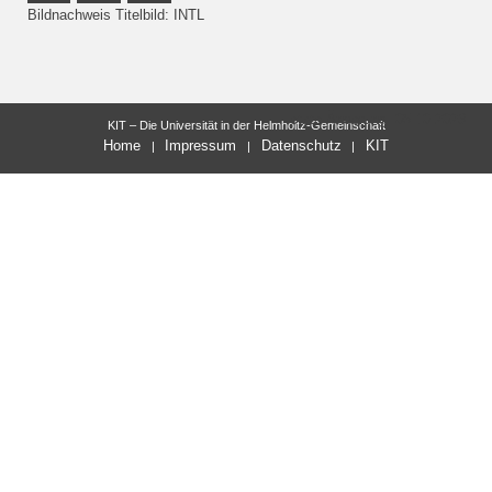
Bildnachweis Titelbild: INTL
letzte Änderung: 05.10.2023
KIT – Die Universität in der Helmholtz-Gemeinschaft
Home
Impressum
Datenschutz
KIT