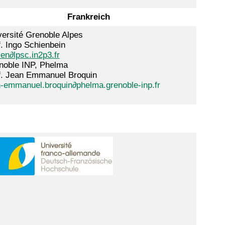
Frankreich
versité Grenoble Alpes
. Ingo Schienbein
en∂lpsc.in2p3.fr
noble INP, Phelma
f. Jean Emmanuel Broquin
n-emmanuel.broquin∂phelma.grenoble-inp.fr