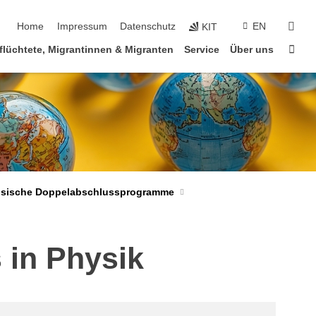
Navigation überspringen
suc
Home
Impressum
Datenschutz
EN
KIT
Star
flüchtete, Migrantinnen & Migranten
Service
Über uns
ösische Doppelabschlussprogramme
 in Physik