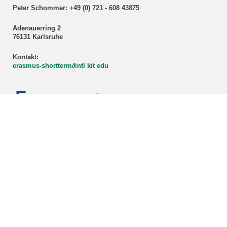
Peter Schommer: +49 (0) 721 - 608 43875
Adenauerring 2
76131 Karlsruhe
Kontakt:
erasmus-shortterm
∂
intl kit edu
Bildnachweis Titelbild: INTL
letzte Änderung: 14.07.2026
KIT – Die Universität in der Helmholtz-Gemeinschaft