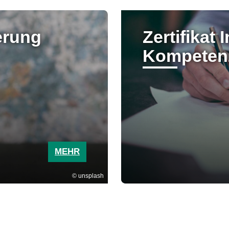
erung
Zertifikat 
Kompetenz
MEHR
unsplash