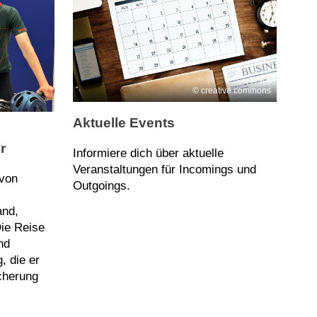
creative commons
Aktuelle Events
r
Informiere dich über aktuelle
Veranstaltungen für Incomings und
 von
Outgoings.
and,
ie Reise
nd
, die er
cherung