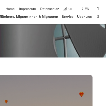
Navigation überspringen
suc
Home
Impressum
Datenschutz
EN
KIT
Star
flüchtete, Migrantinnen & Migranten
Service
Über uns