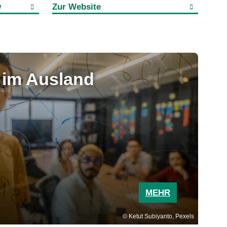
w
Zur Website
 im Ausland
MEHR
Ketut Subiyanto, Pexels