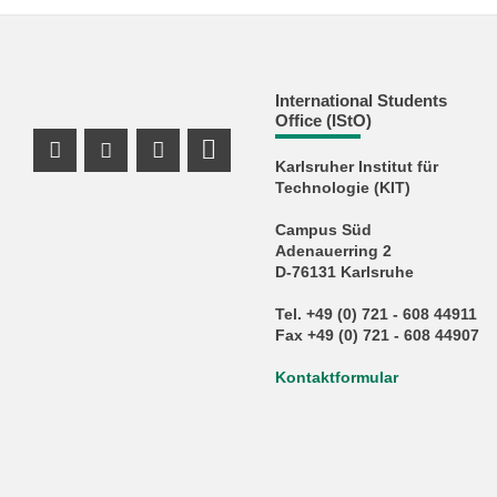
International Students
Office (IStO)
Instagram Profil
Youtube Profil
Facebook Profil
RSS-Feed
Karlsruher Institut für
Technologie (KIT)
Campus Süd
Adenauerring 2
D-76131 Karlsruhe
Tel. +49 (0) 721 - 608 44911
Fax +49 (0) 721 - 608 44907
Kontaktformular