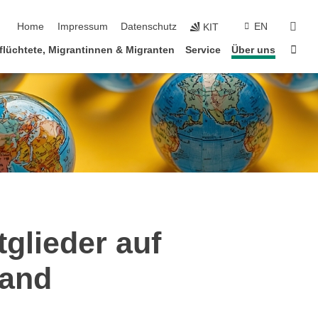
Navigation überspringen
suc
Home
Impressum
Datenschutz
EN
KIT
Star
flüchtete, Migrantinnen & Migranten
Service
Über uns
glieder auf
tand