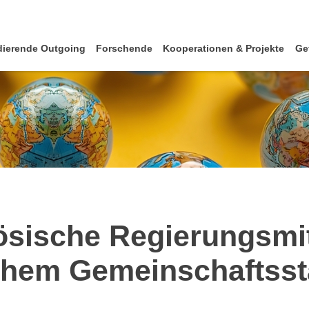
dierende Outgoing
Forschende
Kooperationen & Projekte
Ge
ösische Regierungsmit
chem Gemeinschaftss