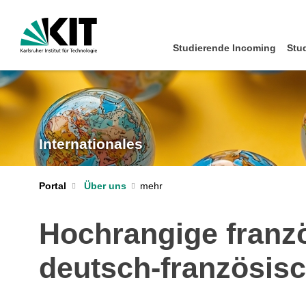
Studierende Incoming
Stu
Internationales
Portal
Über uns
Hochrangige franz
deutsch-französis