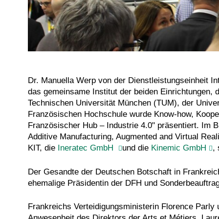
Dr. Manuella Werp von der Dienstleistungseinheit In
das gemeinsame Institut der beiden Einrichtungen,
Technischen Universität München (TUM), der Unive
Französischen Hochschule wurde Know-how, Kooperat
Französischer Hub – Industrie 4.0" präsentiert. Im Bli
Additive Manufacturing, Augmented and Virtual Reali
KIT, die
Ineratec GmbH
und die
Kinemic GmbH
,
Der Gesandte der Deutschen Botschaft in Frankreich,
ehemalige Präsidentin der DFH und Sonderbeauftragt
Frankreichs Verteidigungsministerin Florence Parly 
Anwesenheit des Direktors der Arts et Métiers, Lau