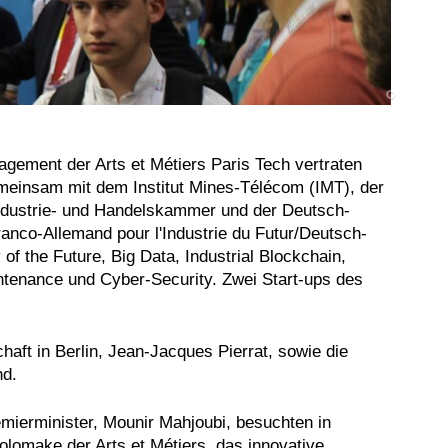
agement der Arts et Métiers Paris Tech vertraten
meinsam mit dem Institut Mines-Télécom (IMT), der
ndustrie- und Handelskammer und der Deutsch-
nco-Allemand pour l'Industrie du Futur/Deutsch-
 of the Future, Big Data, Industrial Blockchain,
intenance und Cyber-Security. Zwei Start-ups des
aft in Berlin, Jean-Jacques Pierrat, sowie die
nd.
emierminister, Mounir Mahjoubi, besuchten in
lomake der Arts et Métiers, das innovative