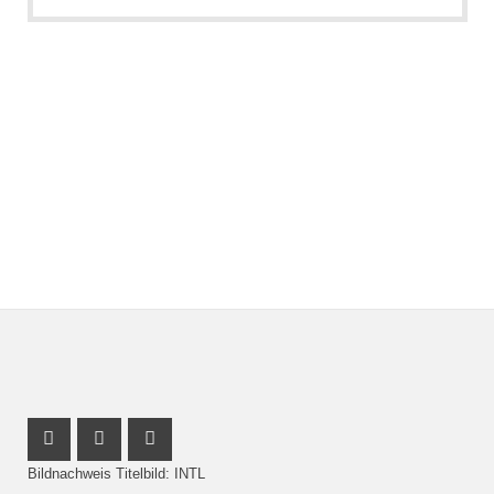
Instagram Profil
Youtube Profil
Facebook Profil
Bildnachweis Titelbild: INTL