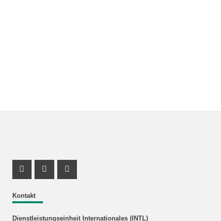
Instagram Profil
Youtube Profil
Facebook Profil
Kontakt
Dienstleistungseinheit Internationales (INTL)