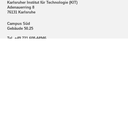
Karlsruher Institut für Technologie (KIT)
Adenauerring 8
76131 Karlsruhe
Campus Süd
Gebäude 50.25
Tel. +49 721 608-44946
Fax +49 721 608-44907
E-Mail:
scholar
∂
intl kit edu
Internationale Kooperationen und Projekte (ICoP)
Karlsruher Institut für Technologie (KIT)
Adenauerring 2
76131 Karlsruhe
Tel. +49 721 608-41978
Fax +49 721 608-42614
E-Mail:
icop
∂
intl kit edu
Internationale Kommunikation (ICom)