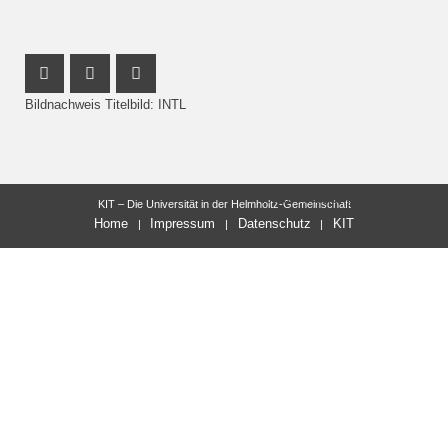
Instagram Profil
Youtube Profil
Facebook Profil
Bildnachweis Titelbild: INTL
letzte Änderung: 16.11.2018
KIT – Die Universität in der Helmholtz-Gemeinschaft
Home
Impressum
Datenschutz
KIT